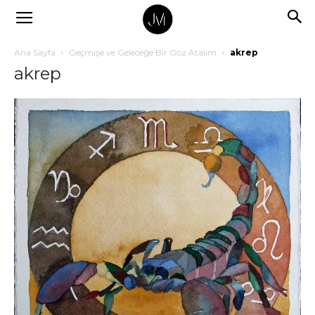
Ana Sayfa
Geçmişe ve Geleceğe Bir Göz Atalım
akrep
akrep