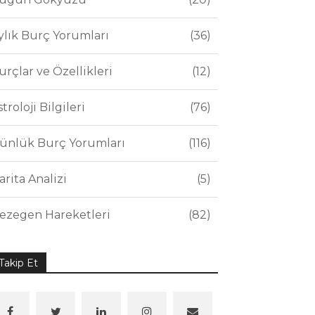
ylık Burç Yorumları
36
urçlar ve Özellikleri
12
stroloji Bilgileri
76
ünlük Burç Yorumları
116
arita Analizi
5
ezegen Hareketleri
82
Takip Et