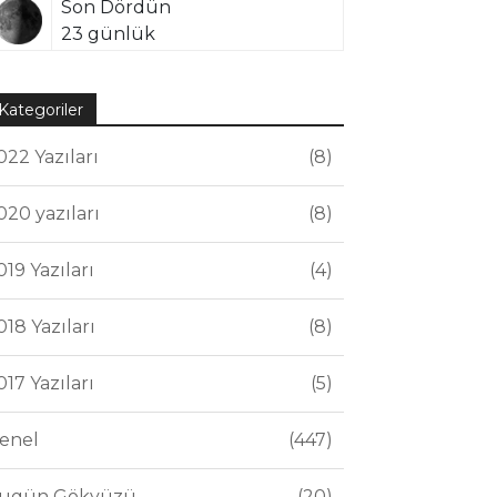
Son Dördün
23 günlük
Kategoriler
022 Yazıları
8
020 yazıları
8
019 Yazıları
4
018 Yazıları
8
017 Yazıları
5
enel
447
ugün Gökyüzü
20