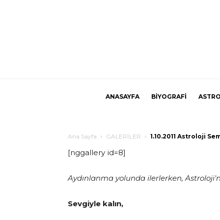
ANASAYFA
BİYOGRAFİ
ASTRO
Ana Sayfa
GALERİLER
1.10.2011 Astroloji Se
[nggallery id=8]
Aydınlanma yolunda ilerlerken, Astroloji'n
Sevgiyle kalın,