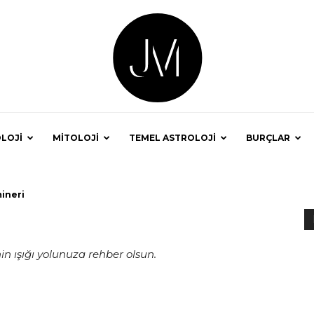
LOJİ
MİTOLOJİ
TEMEL ASTROLOJİ
BURÇLAR
Astrolog
mineri
in ışığı yolunuza rehber olsun.
Jale