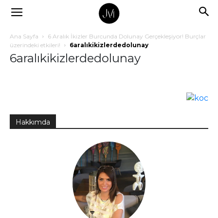
Ana Sayfa
6 Aralık İkizler Burcunda Dolunay Gerçekleşiyor! Burçlar
üzerindeki etkileri!
6aralıkikizlerdedolunay
6aralıkikizlerdedolunay
Hakkımda