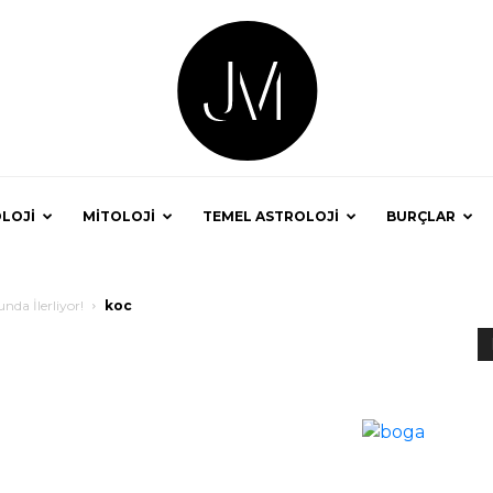
LOJİ
MİTOLOJİ
TEMEL ASTROLOJİ
BURÇLAR
Astrolog
nda İlerliyor!
koc
Jale