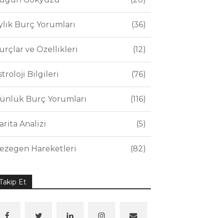
ylık Burç Yorumları
36
urçlar ve Özellikleri
12
stroloji Bilgileri
76
ünlük Burç Yorumları
116
arita Analizi
5
ezegen Hareketleri
82
Takip Et