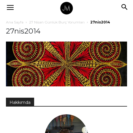
Ana Sayfa
27 Nisan Günlük Burç Yorumları
27nis2014
27nis2014
Hakkımda