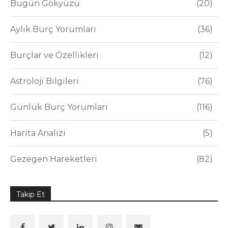
Bugün Gökyüzü
20
Aylık Burç Yorumları
36
Burçlar ve Özellikleri
12
Astroloji Bilgileri
76
Günlük Burç Yorumları
116
Harita Analizi
5
Gezegen Hareketleri
82
Takip Et