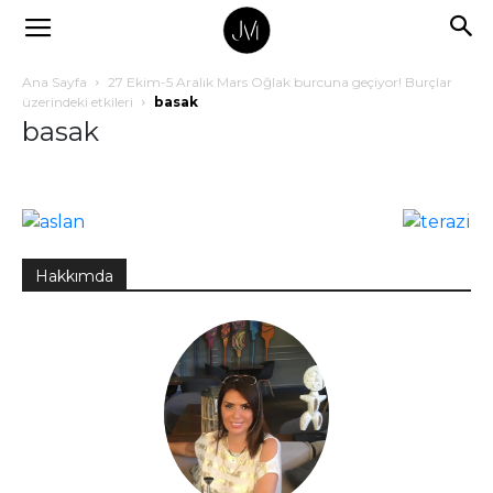
Ana Sayfa
27 Ekim-5 Aralık Mars Oğlak burcuna geçiyor! Burçlar
üzerindeki etkileri
basak
basak
Hakkımda