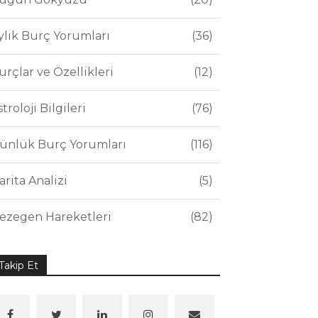
ylık Burç Yorumları
36
urçlar ve Özellikleri
12
stroloji Bilgileri
76
ünlük Burç Yorumları
116
arita Analizi
5
ezegen Hareketleri
82
Takip Et