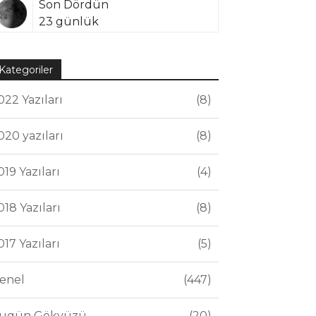
Son Dördün
23 günlük
Kategoriler
022 Yazıları
8
020 yazıları
8
019 Yazıları
4
018 Yazıları
8
017 Yazıları
5
enel
447
ugün Gökyüzü
20