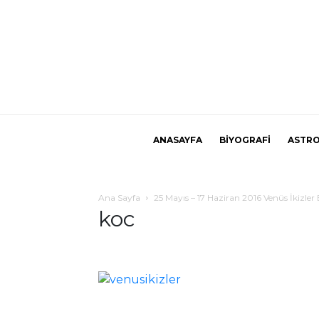
ANASAYFA
BİYOGRAFİ
ASTRO
Ana Sayfa
25 Mayıs – 17 Haziran 2016 Venüs İkizler 
koc