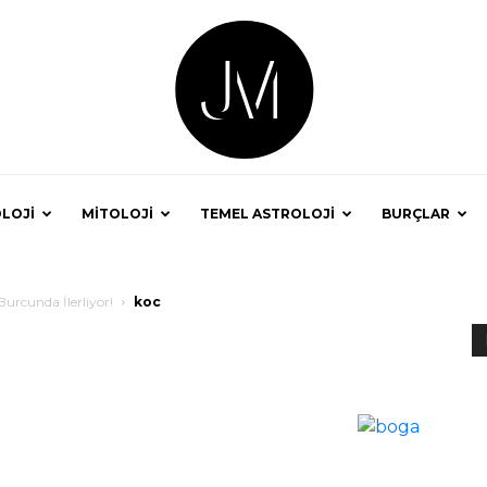
LOJİ
MİTOLOJİ
TEMEL ASTROLOJİ
BURÇLAR
Astrolog
Burcunda İlerliyor!
koc
Jale