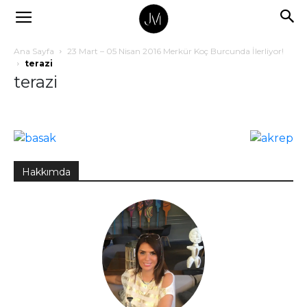
Ana Sayfa
23 Mart – 05 Nisan 2016 Merkür Koç Burcunda İlerliyor!
terazi
terazi
Hakkımda