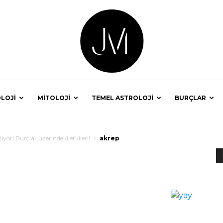
LOJİ
MİTOLOJİ
TEMEL ASTROLOJİ
BURÇLAR
Astrolog
or! Burçlar üzerindeki etkileri!
akrep
Jale