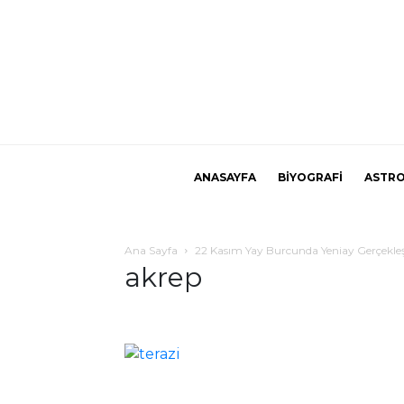
ANASAYFA
BİYOGRAFİ
ASTRO
Ana Sayfa
22 Kasım Yay Burcunda Yeniay Gerçekleşiy
akrep