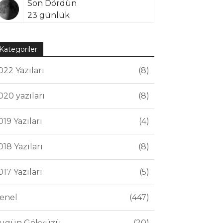
Son Dördün
23 günlük
Kategoriler
022 Yazıları
8
020 yazıları
8
019 Yazıları
4
018 Yazıları
8
017 Yazıları
5
enel
447
ugün Gökyüzü
20