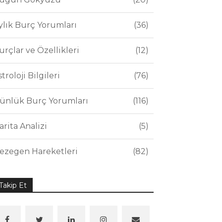
ylık Burç Yorumları
36
urçlar ve Özellikleri
12
stroloji Bilgileri
76
ünlük Burç Yorumları
116
arita Analizi
5
ezegen Hareketleri
82
Takip Et