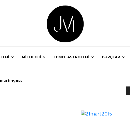
LOJİ
MİTOLOJİ
TEMEL ASTROLOJİ
BURÇLAR
Astrolog
1martingess
Jale