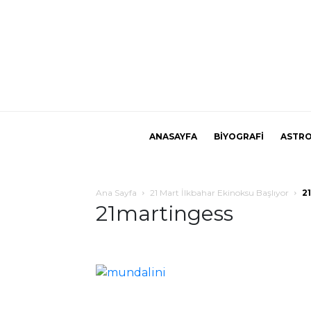
ANASAYFA
BİYOGRAFİ
ASTRO
Ana Sayfa
21 Mart İlkbahar Ekinoksu Başlıyor
2
21martingess