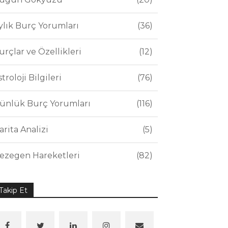
ylık Burç Yorumları
36
urçlar ve Özellikleri
12
stroloji Bilgileri
76
ünlük Burç Yorumları
116
arita Analizi
5
ezegen Hareketleri
82
Takip Et