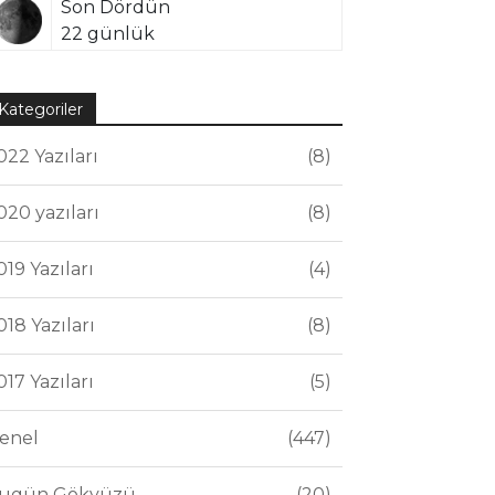
Son Dördün
22 günlük
Kategoriler
022 Yazıları
8
020 yazıları
8
019 Yazıları
4
018 Yazıları
8
017 Yazıları
5
enel
447
ugün Gökyüzü
20