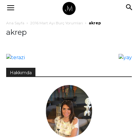
Ana Sayfa
2016 Mart Ayı Burç Yorumları
akrep
akrep
Hakkımda