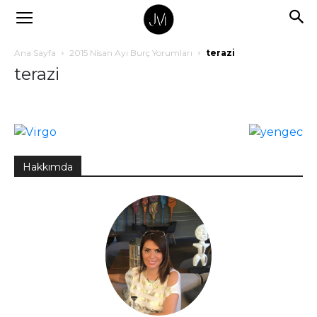
Ana Sayfa
2015 Nisan Ayı Burç Yorumları
terazi
terazi
Hakkımda