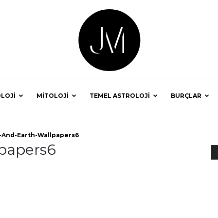
LOJİ
MİTOLOJİ
TEMEL ASTROLOJİ
BURÇLAR
Astrolog
-And-Earth-Wallpapers6
papers6
Jale