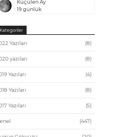
Küçülen Ay
19 günlük
Kategoriler
022 Yazıları
8
020 yazıları
8
019 Yazıları
4
018 Yazıları
8
017 Yazıları
5
enel
447
ugün Gökyüzü
20