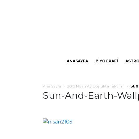
ANASAYFA
BİYOGRAFİ
ASTRO
Ana Sayfa
2015 Nisan Ay Boşlukta Takvimi
Sun
Sun-And-Earth-Wall