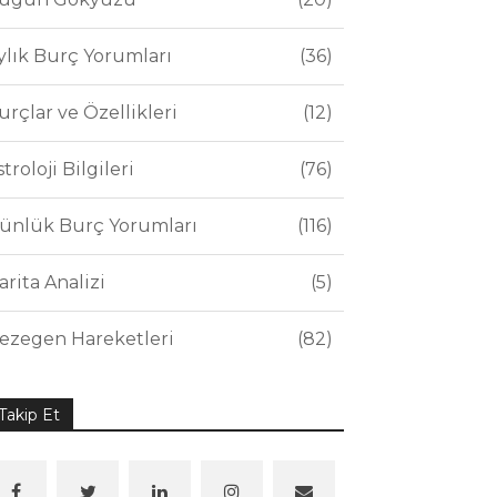
ylık Burç Yorumları
36
urçlar ve Özellikleri
12
stroloji Bilgileri
76
ünlük Burç Yorumları
116
arita Analizi
5
ezegen Hareketleri
82
Takip Et