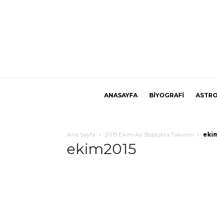
ANASAYFA
BİYOGRAFİ
ASTRO
Ana Sayfa
2015 Ekim Ay Boşlukta Takvimi
eki
ekim2015