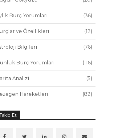
ylık Burç Yorumları
36
urçlar ve Özellikleri
12
stroloji Bilgileri
76
ünlük Burç Yorumları
116
arita Analizi
5
ezegen Hareketleri
82
Takip Et