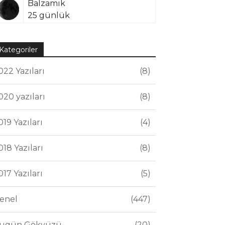
Balzamik
25 günlük
Kategoriler
022 Yazıları
8
020 yazıları
8
019 Yazıları
4
018 Yazıları
8
017 Yazıları
5
enel
447
ugün Gökyüzü
20