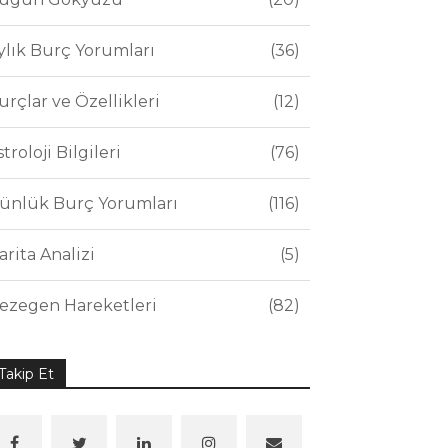
ylık Burç Yorumları
36
urçlar ve Özellikleri
12
stroloji Bilgileri
76
ünlük Burç Yorumları
116
arita Analizi
5
ezegen Hareketleri
82
Takip Et