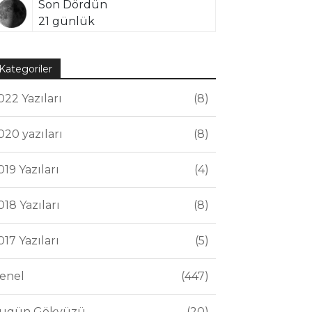
Son Dördün
21 günlük
Kategoriler
022 Yazıları
8
020 yazıları
8
019 Yazıları
4
018 Yazıları
8
017 Yazıları
5
enel
447
ugün Gökyüzü
20