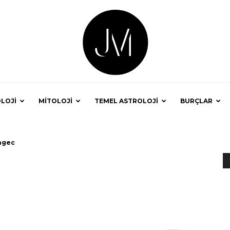
LOJİ
MİTOLOJİ
TEMEL ASTROLOJİ
BURÇLAR
Astrolog
ngec
Jale