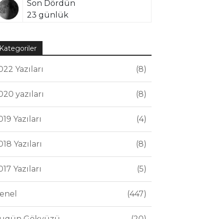
Son Dördün
23 günlük
Kategoriler
022 Yazıları
8
020 yazıları
8
019 Yazıları
4
018 Yazıları
8
017 Yazıları
5
enel
447
ugün Gökyüzü
20