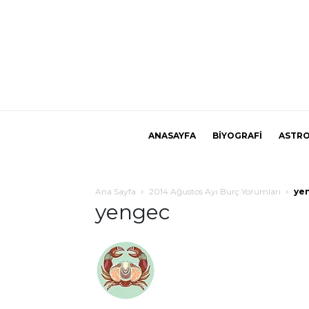
ANASAYFA
BİYOGRAFİ
ASTRO
Ana Sayfa
2014 Ağustos Ayı Burç Yorumları
ye
yengec