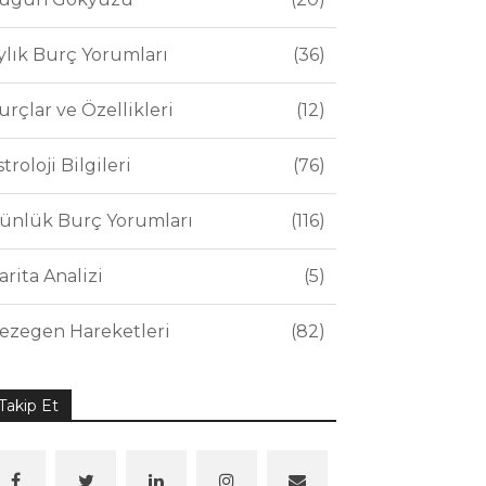
ylık Burç Yorumları
36
urçlar ve Özellikleri
12
stroloji Bilgileri
76
ünlük Burç Yorumları
116
arita Analizi
5
ezegen Hareketleri
82
Takip Et