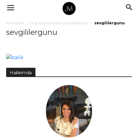
Ana Sayfa
14 Şubat burçlara göre hediyeniz
sevgililergunu
sevgililergunu
Hakkımda