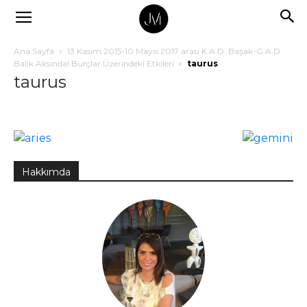
Ana Sayfa
13 Kasım 2015-10 Mayıs 2017 arası K.A.D. Başak-G.A.D
Balık Aksında! Burçlar Üzerindeki Etkileri
taurus
taurus
Hakkımda