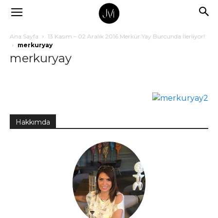
Ana Sayfa
13 Kasım – 02 Aralık 2016 Merkür Yay Burcunda İlerliyor!
merkuryay
merkuryay
Hakkımda