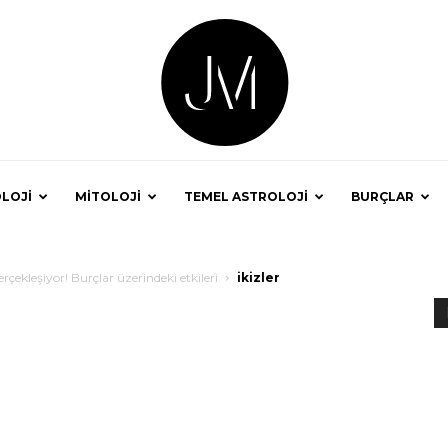
LOJİ
MİTOLOJİ
TEMEL ASTROLOJİ
BURÇLAR
Astrolog
kleşiyor! Burçlar üzerindeki etkileri
ikizler
Jale