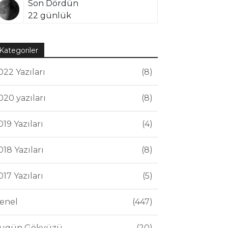
Son Dördün
22 günlük
Kategoriler
022 Yazıları
8
020 yazıları
8
019 Yazıları
4
018 Yazıları
8
017 Yazıları
5
enel
447
ugün Gökyüzü
20