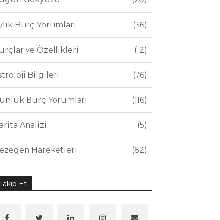
ylık Burç Yorumları
36
urçlar ve Özellikleri
12
stroloji Bilgileri
76
ünlük Burç Yorumları
116
arita Analizi
5
ezegen Hareketleri
82
Takip Et