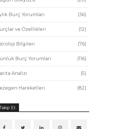
ylık Burç Yorumları
36
urçlar ve Özellikleri
12
stroloji Bilgileri
76
ünlük Burç Yorumları
116
arita Analizi
5
ezegen Hareketleri
82
Takip Et