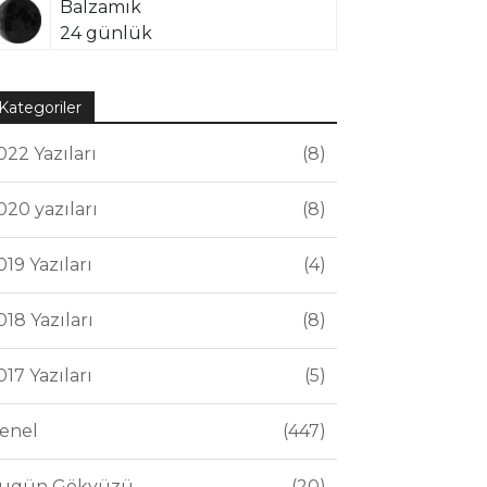
Balzamik
24 günlük
Kategoriler
022 Yazıları
8
020 yazıları
8
019 Yazıları
4
018 Yazıları
8
017 Yazıları
5
enel
447
ugün Gökyüzü
20