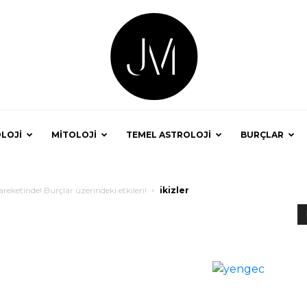
LOJİ
MİTOLOJİ
TEMEL ASTROLOJİ
BURÇLAR
Astrolog
eketinde! Burçlar üzerindeki etkileri!
ikizler
Jale