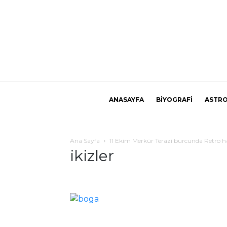
ANASAYFA
BİYOGRAFİ
ASTRO
Ana Sayfa
11 Ekim Merkür Terazi burcunda Retro har
ikizler