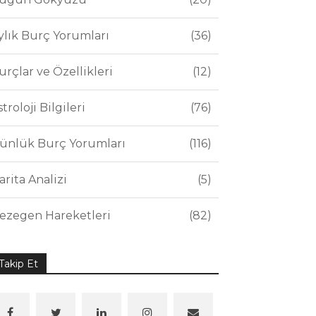
ylık Burç Yorumları
36
urçlar ve Özellikleri
12
stroloji Bilgileri
76
ünlük Burç Yorumları
116
arita Analizi
5
ezegen Hareketleri
82
Takip Et