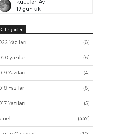
Küçülen Ay
19 günlük
Kategoriler
022 Yazıları
8
020 yazıları
8
019 Yazıları
4
018 Yazıları
8
017 Yazıları
5
enel
447
ugün Gökyüzü
20