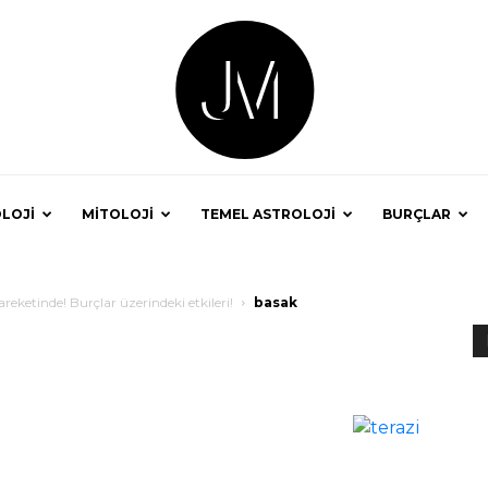
LOJİ
MİTOLOJİ
TEMEL ASTROLOJİ
BURÇLAR
Astrolog
eketinde! Burçlar üzerindeki etkileri!
basak
Jale