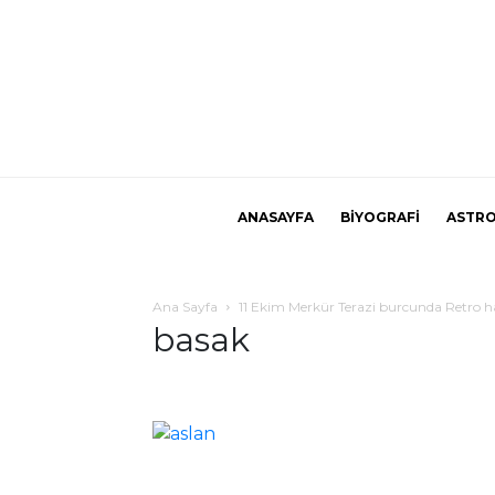
ANASAYFA
BİYOGRAFİ
ASTRO
Ana Sayfa
11 Ekim Merkür Terazi burcunda Retro har
basak