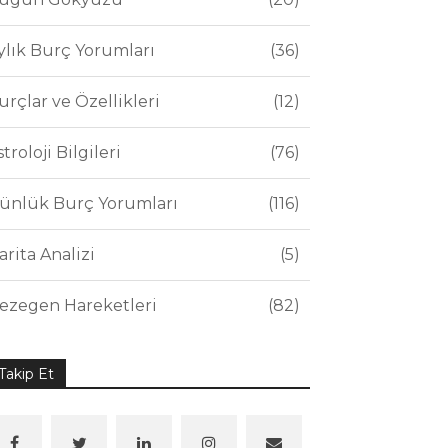
ylık Burç Yorumları
36
urçlar ve Özellikleri
12
stroloji Bilgileri
76
ünlük Burç Yorumları
116
arita Analizi
5
ezegen Hareketleri
82
Takip Et