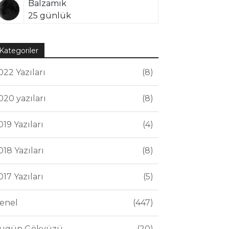
Balzamik
25 günlük
Kategoriler
022 Yazıları
8
020 yazıları
8
019 Yazıları
4
018 Yazıları
8
017 Yazıları
5
enel
447
ugün Gökyüzü
20