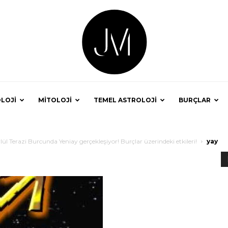
LOJİ
MİTOLOJİ
TEMEL ASTROLOJİ
BURÇLAR
Astrolog
l Terazi Burcunda Yeniay gerçekleşiyor! Burçlar üzerindeki etkileri!
yay
Jale