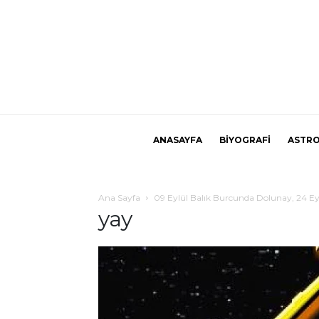
ANASAYFA
BİYOGRAFİ
ASTRO
Ana Sayfa
09 Eylül Balık Burcunda Dolunay, 24 Eylü
yay