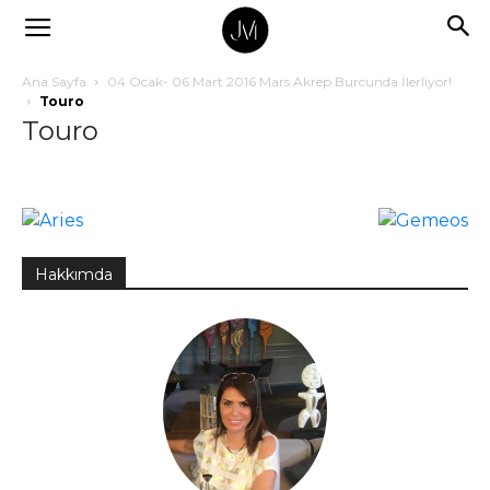
Ana Sayfa
04 Ocak- 06 Mart 2016 Mars Akrep Burcunda İlerliyor!
Touro
Touro
Hakkımda