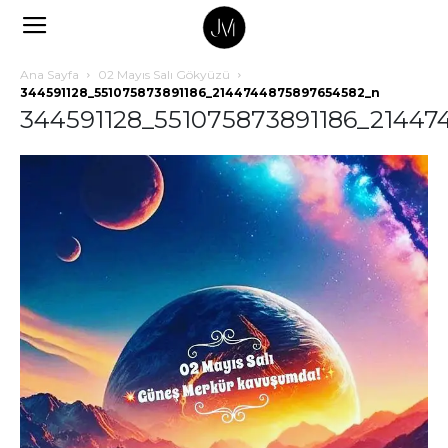
Ana Sayfa
02 Mayıs Salı Gökyüzü
344591128_551075873891186_2144744875897654582_n
344591128_551075873891186_2144